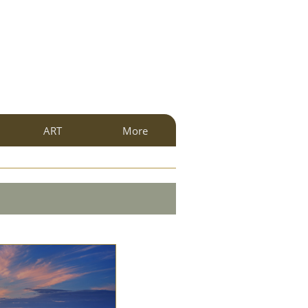
ART
More