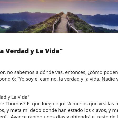
La Verdad y La Vida"
eñor, no sabemos a dónde vas, entonces, ¿cómo podem
ondió: “Yo soy el camino, la verdad y la vida. Nadie 
dad y La Vida"
e Thomas? El que luego dijo: “A menos que vea las 
os, y meta mi dedo donde han estado los clavos, y 
ré”. Avance rápido unos días y obtendrá el resto de l