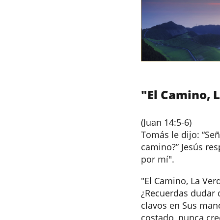
"El Camino, 
​
(Juan 14:5-6)
Tomás le dijo: “S
camino?” Jesús resp
por mí".
"El Camino, La Ver
¿Recuerdas dudar d
clavos en Sus man
costado, nunca cree