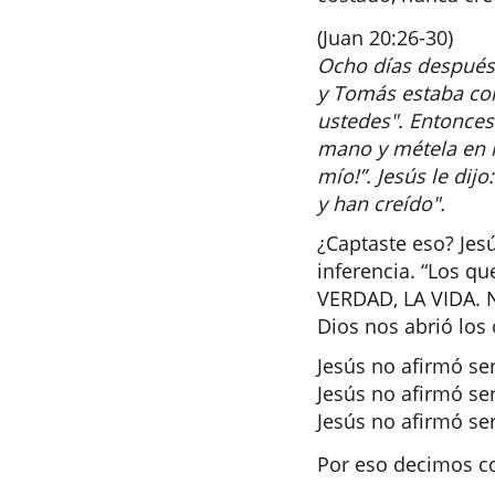
(Juan 20:26-30)
Ocho días después,
y Tomás estaba con 
ustedes". Entonces
mano y métela en m
mío!”. Jesús le dij
y han creído".
¿Captaste eso? Jes
inferencia. “Los q
VERDAD, LA VIDA. 
Dios nos abrió los
Jesús no afirmó se
Jesús no afirmó se
Jesús no afirmó ser
Por eso decimos c