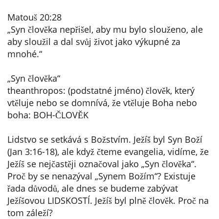
Matouš 20:28
„Syn člověka nepřišel, aby mu bylo slouženo, ale
aby sloužil a dal svůj život jako výkupné za
mnohé.“
„Syn člověka“
theanthropos: (podstatné jméno) člověk, který
vtěluje nebo se domnívá, že vtěluje Boha nebo
boha: BOH-ČLOVĚK
Lidstvo se setkává s Božstvím. Ježíš byl Syn Boží
(Jan 3:16-18), ale když čteme evangelia, vidíme, že
Ježíš se nejčastěji označoval jako „Syn člověka“.
Proč by se nenazýval „Synem Božím“? Existuje
řada důvodů, ale dnes se budeme zabývat
Ježíšovou LIDSKOSTÍ. Ježíš byl plně člověk. Proč na
tom záleží?