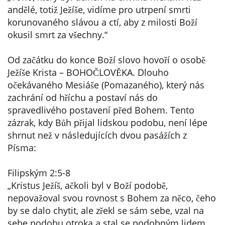
andělé, totiž Ježíše, vidíme pro utrpení smrti
korunovaného slávou a ctí, aby z milosti Boží
okusil smrt za všechny.“
Od začátku do konce Boží slovo hovoří o osobě
Ježíše Krista – BOHOČLOVĚKA. Dlouho
očekávaného Mesiáše (Pomazaného), který nás
zachrání od hříchu a postaví nás do
spravedlivého postavení před Bohem. Tento
zázrak, kdy Bůh přijal lidskou podobu, není lépe
shrnut než v následujících dvou pasážích z
Písma:
Filipským 2:5-8
„Kristus Ježíš, ačkoli byl v Boží podobě,
nepovažoval svou rovnost s Bohem za něco, čeho
by se dalo chytit, ale zřekl se sám sebe, vzal na
sebe podobu otroka a stal se podobným lidem...