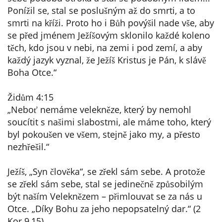
Ponížil se, stal se poslušným až do smrti, a to
smrti na kříži. Proto ho i Bůh povýšil nade vše, aby
se před jménem Ježíšovým sklonilo každé koleno
těch, kdo jsou v nebi, na zemi i pod zemí, a aby
každý jazyk vyznal, že Ježíš Kristus je Pán, k slávě
Boha Otce.“
Židům 4:15
„Neboť nemáme velekněze, který by nemohl
soucítit s našimi slabostmi, ale máme toho, který
byl pokoušen ve všem, stejně jako my, a přesto
nezhřešil.“
Ježíš, „Syn člověka“, se zřekl sám sebe. A protože
se zřekl sám sebe, stal se jedinečně způsobilým
být naším Veleknězem – přimlouvat se za nás u
Otce. „Díky Bohu za jeho nepopsatelný dar.“ (2
Kor 9,15)