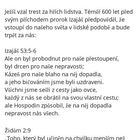
Ježíš vzal trest za hřích lidstva. Téměř 600 let před
svým příchodem prorok Izajáš předpověděl, že
vstoupí do našeho světa v lidské podobě a bude
trpět za nás:
Izajáš 53:5-6
Ale on byl probodnut pro naše přestoupení,
byl drcen pro naše nepravosti;
Kázeň pro naše blaho na něj dopadla,
a jeho bičováním jsme byli uzdraveni.
Všichni jsme sešli z cesty jako ovce,
každý z nás se obrátil na svou vlastní cestu;
ale Hospodin způsobil, že na něj dopadla
nepravost nás všech.
Židům 2:9
„Toho, který byl učiněn na chvilku menším než