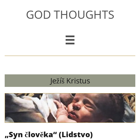
GOD THOUGHTS

Ježíš Kristus
„Syn člověka“ (Lidstvo)