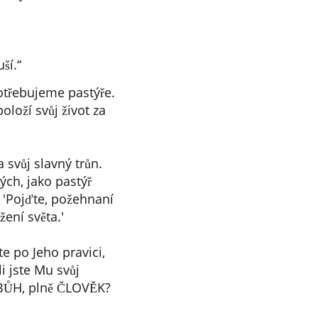
ší.“
otřebujeme pastýře.
loží svůj život za
 svůj slavný trůn.
ch, jako pastýř
. 'Pojďte, požehnaní
ení světa.'
e po Jeho pravici,
i jste Mu svůj
ě BŮH, plně ČLOVĚK?