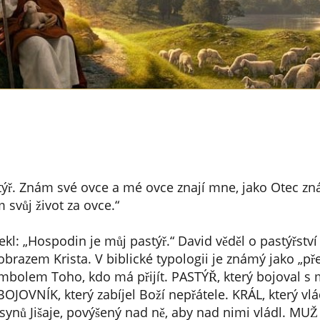
týř. Znám své ovce a mé ovce znají mne, jako Otec z
 svůj život za ovce.“
kl: „Hospodin je můj pastýř.“ David věděl o pastýřství 
obrazem Krista. V biblické typologii je známý jako „př
mbolem Toho, kdo má přijít. PASTÝŘ, který bojoval s 
BOJOVNÍK, který zabíjel Boží nepřátele. KRÁL, který v
 synů Jišaje, povýšený nad ně, aby nad nimi vládl. M