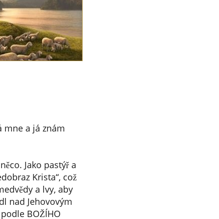
ná mne a já znám
něco. Jako pastýř a
edobraz Krista“, což
medvědy a lvy, aby
ládl nad Jehovovým
UŽ podle BOŽÍHO