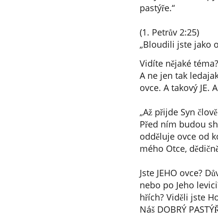
pastýře.“
(1. Petrův 2:25)
„Bloudili jste jako o
Vidíte nějaké téma
A ne jen tak ledaj
ovce. A takový JE. A
„Až přijde Syn člov
Před ním budou shr
odděluje ovce od ko
mého Otce, dědičně 
Jste JEHO ovce? Dův
nebo po Jeho levici?
hřích? Viděli jste 
Náš DOBRÝ PASTÝŘ. 