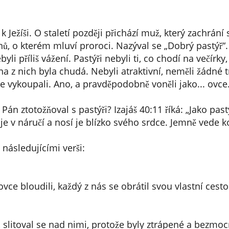
 Ježíši. O staletí později přichází muž, který zachrání
nů, o kterém mluví proroci. Nazýval se „Dobrý pastýř“.
byli příliš vážení. Pastýři nebyli ti, co chodí na večírky,
ina z nich byla chudá. Nebyli atraktivní, neměli žádné 
se vykoupali. Ano, a pravděpodobně voněli jako... ovce
Pán ztotožňoval s pastýři? Izajáš 40:11 říká: „Jako pas
 v náručí a nosí je blízko svého srdce. Jemně vede ko
následujícími verši:
ovce bloudili, každý z nás se obrátil svou vlastní cesto
, slitoval se nad nimi, protože byly ztrápené a bezmoc