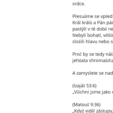
srdce.
Přesuňme se vpřed k
Král králů a Pán pá
pastýři v té době ne
Nebyli bohatí, větš
složili hlavu nebo 
Proč by se tedy náš 
jehňata shromažďuje
A zamyslete se nad 
(Izajáš 53:6)
„Všichni jsme jako 
(Matouš 9:36)
„Když viděl zástupy