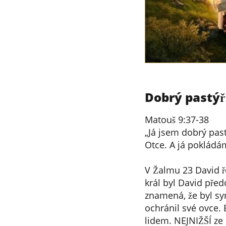
Dobrý pastýř
Matouš 9:37-38
„Já jsem dobrý pas
Otce. A já pokládám
V Žalmu 23 David ře
král byl David před
znamená, že byl sy
ochránil své ovce. 
lidem. NEJNIŽŠÍ ze