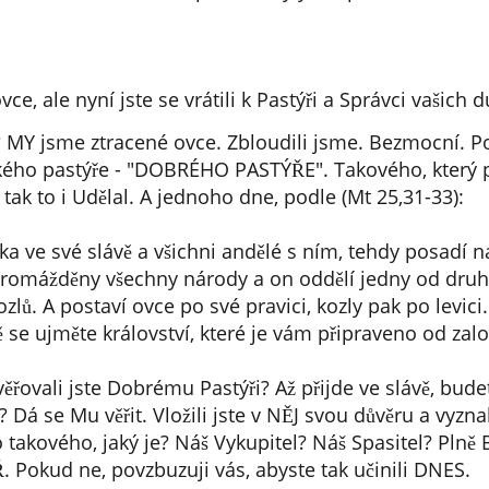
vce, ale nyní jste se vrátili k Pastýři a Správci vašich du
? MY jsme ztracené ovce. Zbloudili jsme. Bezmocní. P
akého pastýře - "DOBRÉHO PASTÝŘE". Takového, který po
 tak to i Udělal. A jednoho dne, podle (Mt 25,31-33):
ěka ve své slávě a všichni andělé s ním, tehdy posadí na
omážděny všechny národy a on oddělí jedny od druhý
zlů. A postaví ovce po své pravici, kozly pak po levici
se ujměte království, které je vám připraveno od založ
ěřovali jste Dobrému Pastýři? Až přijde ve slávě, budet
 Dá se Mu věřit. Vložili jste v NĚJ svou důvěru a vyznal
Ho takového, jaký je? Náš Vykupitel? Náš Spasitel? Pln
Pokud ne, povzbuzuji vás, abyste tak učinili DNES.