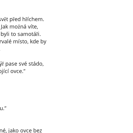
 svět před hříchem.
 Jak možná víte,
 byli to samotáři.
trvalé místo, kde by
.
týř pase své stádo,
jící ovce.“
u.“
né, jako ovce bez