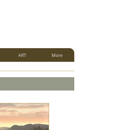
ART
More